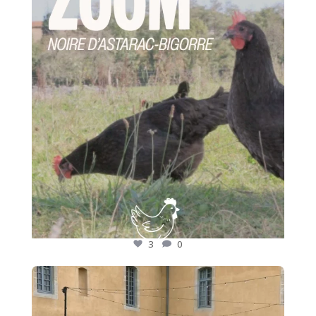
Le
...
3
0
3
0
🍷 Nos adhérents font rayonner les saveurs des
...
17
0