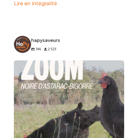
Lire en intégralité
hapysaveurs
346
2 523
🐔 Zoom sur un produit de notre terroir
Le
...
3
0