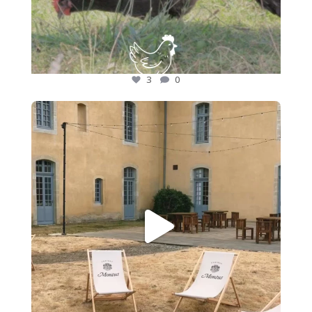
3
0
🍷 Nos adhérents font rayonner les saveurs des
...
17
0