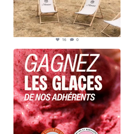
16
0
CONCOURS GOURMAND 🍦
L`été est là, et pour
...
49
66