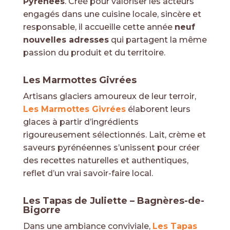
Pyrénées
. Créé pour valoriser les acteurs
engagés dans une cuisine locale, sincère et
responsable, il accueille cette année
neuf
nouvelles adresses
qui partagent la même
passion du produit et du territoire.
ESPACE ADHÉRENT
Les Marmottes Givrées
Artisans glaciers amoureux de leur terroir,
Les Marmottes Givrées
élaborent leurs
glaces à partir d’ingrédients
rigoureusement sélectionnés. Lait, crème et
saveurs pyrénéennes s’unissent pour créer
des recettes naturelles et authentiques,
reflet d’un vrai savoir-faire local.
Les Tapas de Juliette – Bagnères-de-
Bigorre
Dans une ambiance conviviale,
Les Tapas