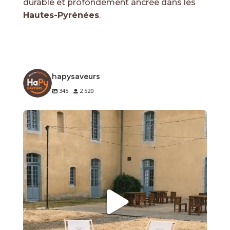
durable et profondément ancrée dans les
Hautes-Pyrénées
.
hapysaveurs
345
2 520
🍷 Nos adhérents font rayonner les saveurs des
...
16
0