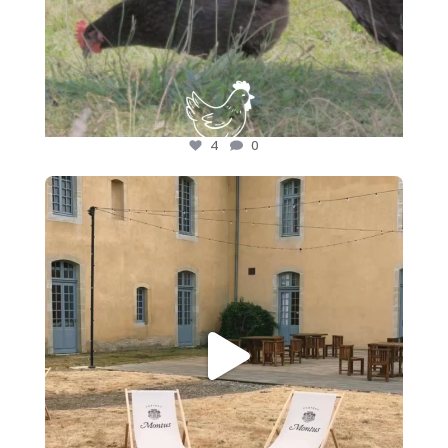
4
0
🍷 Nos adhérents font rayonner les saveurs des
...
17
0