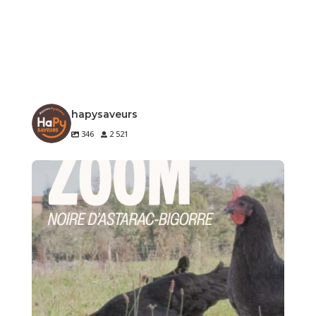
hapysaveurs
346
2 521
🐔 Zoom sur un produit de notre terroir
Le
...
4
0