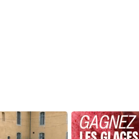
s adhérents font rayonner les saveurs
CONCOURS GOURMAND 🍦
des
...
L`été est là, et pour
...
17
0
49
66