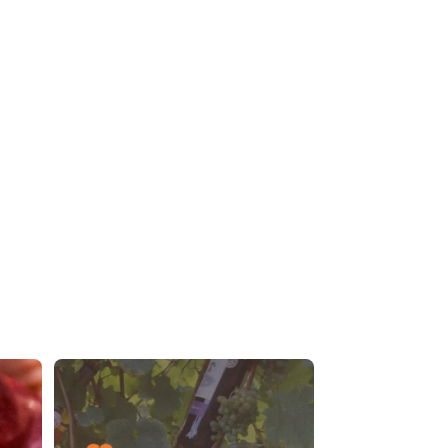
🎙️ La parole de nos adhérents
« Faire
...
11
0