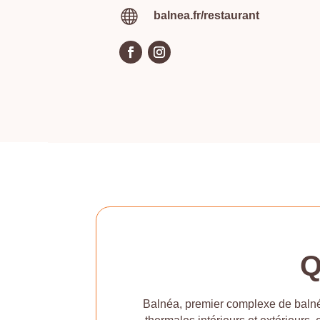

balnea.fr/restaurant
Q
Balnéa, premier complexe de balné