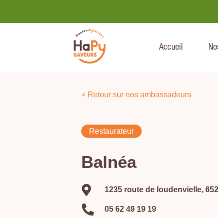
Accueil
No
< Retour sur nos ambassadeurs
Restaurateur
Balnéa

1235 route de loudenvielle, 6

05 62 49 19 19