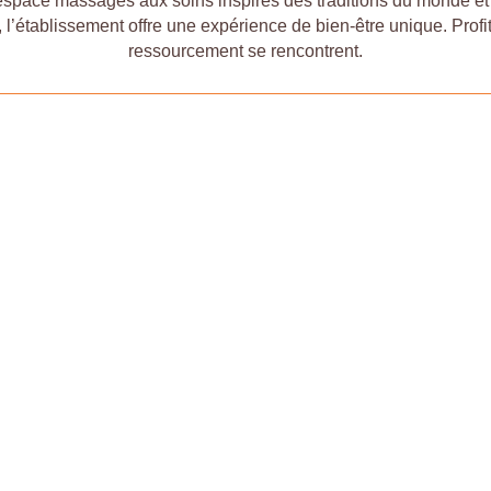
s, espace massages aux soins inspirés des traditions du monde e
’établissement offre une expérience de bien-être unique. Profite
ressourcement se rencontrent.