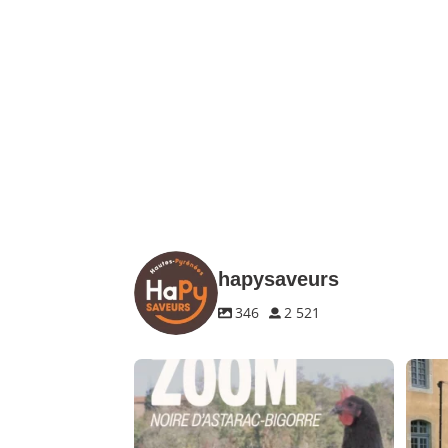
hapysaveurs
346
2 521
🐔 Zoom sur un produit de notre terroir
🍷 No
Le
...
3
0