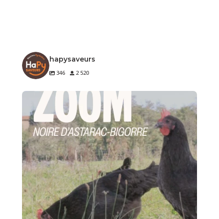
hapysaveurs
346
2 520
🐔 Zoom sur un produit de notre terroir
Le
...
2
0