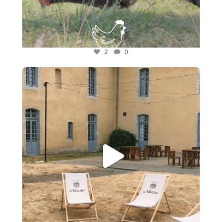
2
0
🍷 Nos adhérents font rayonner les saveurs des
...
17
0