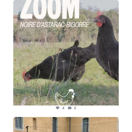
🐔 Zoom sur un produit de notre terroir
Le
...
4
0
4
0
🍷 Nos adhérents font rayonner les saveurs des
...
17
0