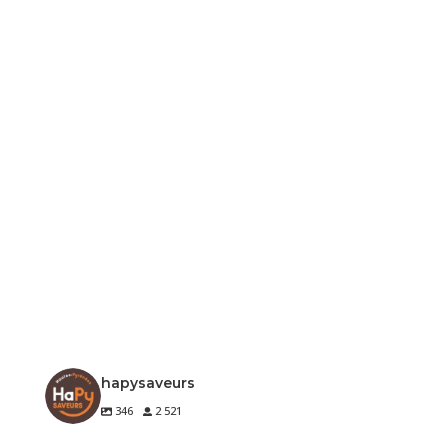
hapysaveurs
346
2 521