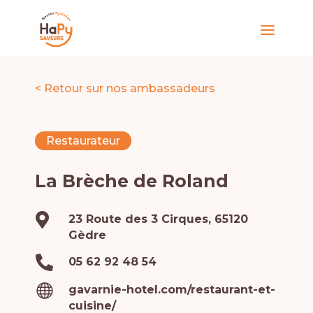
< Retour sur nos ambassadeurs
Restaurateur
La Brèche de Roland

23 Route des 3 Cirques, 65120
Gèdre

05 62 92 48 54

gavarnie-hotel.com/restaurant-et-
cuisine/