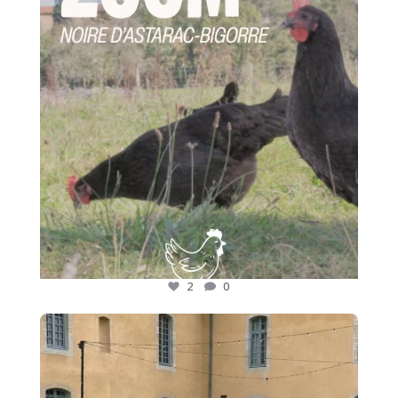
2
0
2
0
🍷 Nos adhérents font rayonner les saveurs des
...
17
0