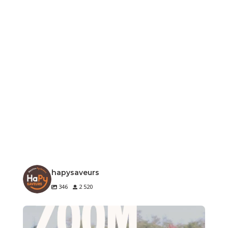
hapysaveurs
346
2 520
🐔 Zoom sur un produit de notre terroir
Le
...