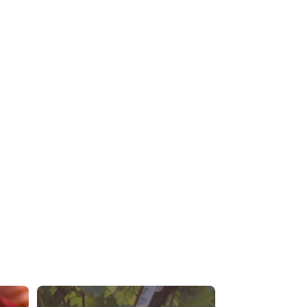
🎙️ La parole de nos adhérents