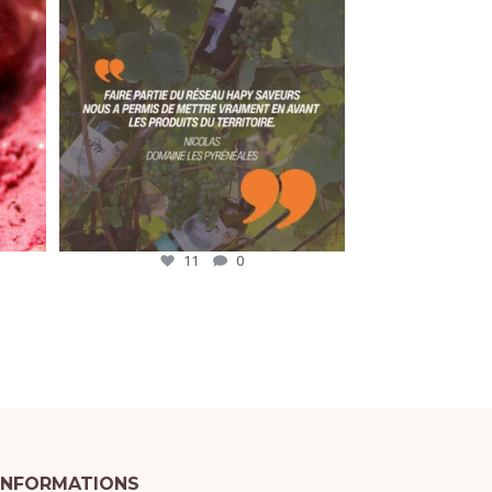
« Faire
...
11
0
11
0
INFORMATIONS