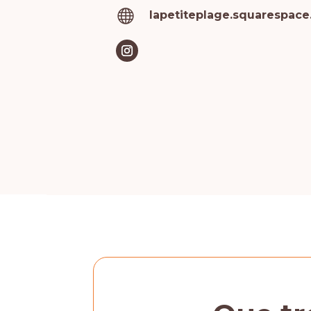

lapetiteplage.squarespac
R-la pet