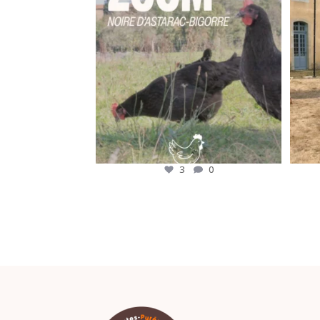
Le
...
3
0
3
0