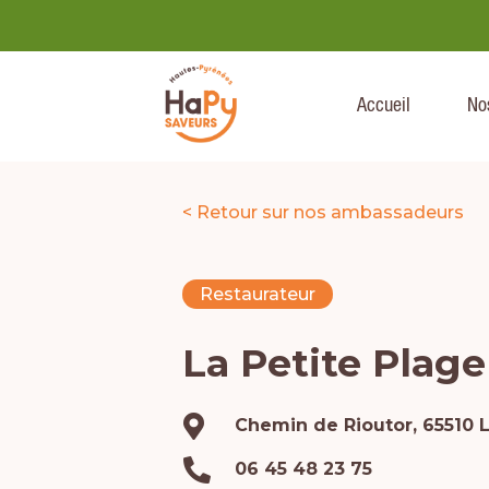
Accueil
No
< Retour sur nos ambassadeurs
Restaurateur
La Petite Plage

Chemin de Rioutor, 65510 

06 45 48 23 75