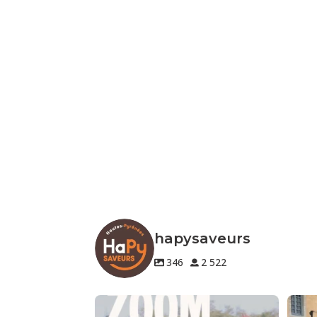
hapysaveurs
346
2 522
🐔 Zoom sur un produit de notre terroir
🍷 Nos