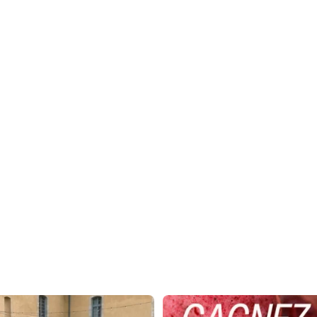
 adhérents font rayonner les saveurs
CONCOURS GOURMAND 🍦
des
...