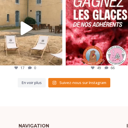
L`été est là, et pour
...
17
0
49
66
17
0
49
66
En voir plus
Suivez-nous sur Instagram
NAVIGATION