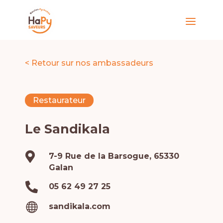
< Retour sur nos ambassadeurs
Restaurateur
Le Sandikala

7-9 Rue de la Barsogue, 65330
Galan

05 62 49 27 25

sandikala.com