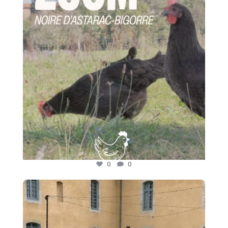
0
0
0
0
🍷 Nos adhérents font rayonner les saveurs des
...
16
0