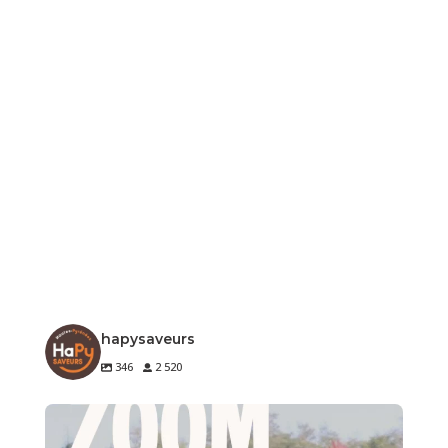
hapysaveurs
346
2 520
🐔 Zoom sur un produit de notre terroir
Le
...