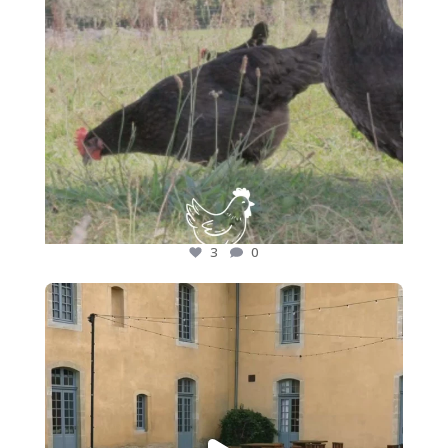
3
0
🍷 Nos adhérents font rayonner les saveurs des
...
17
0