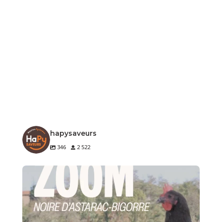
hapysaveurs
346
2 522
🐔 Zoom sur un produit de notre terroir
Le
...
3
0