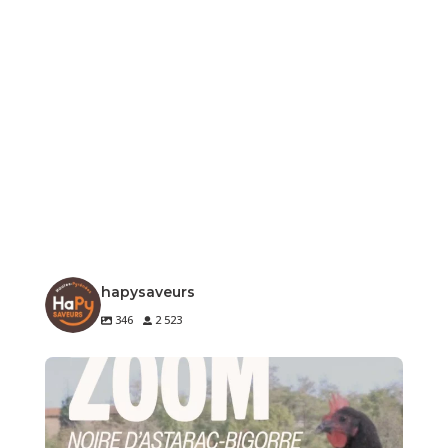
hapysaveurs
346
2 523
🐔 Zoom sur un produit de notre terroir
Le
...
3
0