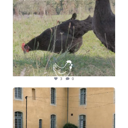
3
0
🍷 Nos adhérents font rayonner les saveurs des
...
17
0