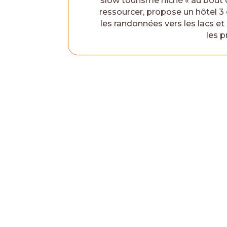
slow tourisme niché « au bout 
ressourcer, propose un hôtel 3 
les randonnées vers les lacs et
les p