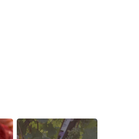
🎙️ La parole de nos adhérents
« Faire
...
11
0