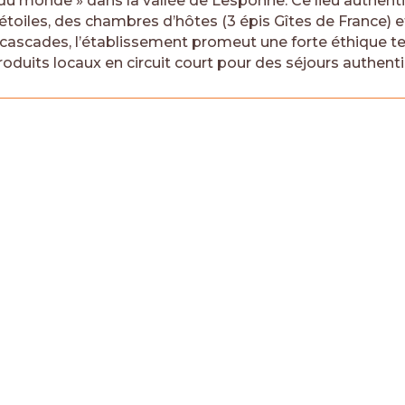
du monde » dans la vallée de Lesponne. Ce lieu authenti
étoiles, des chambres d’hôtes (3 épis Gîtes de France) e
 cascades, l’établissement promeut une forte éthique terr
roduits locaux en circuit court pour des séjours authent