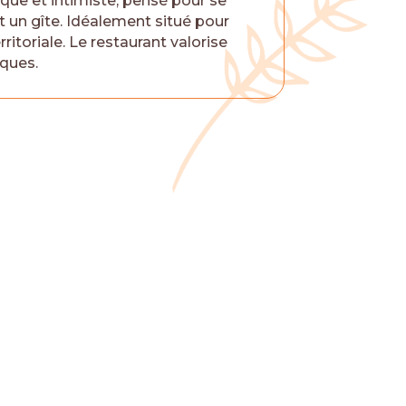
que et intimiste, pensé pour se
t un gîte. Idéalement situé pour
itoriale. Le restaurant valorise
iques.