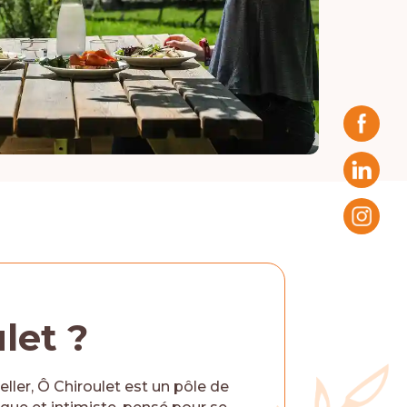
let ?
ller, Ô Chiroulet est un pôle de