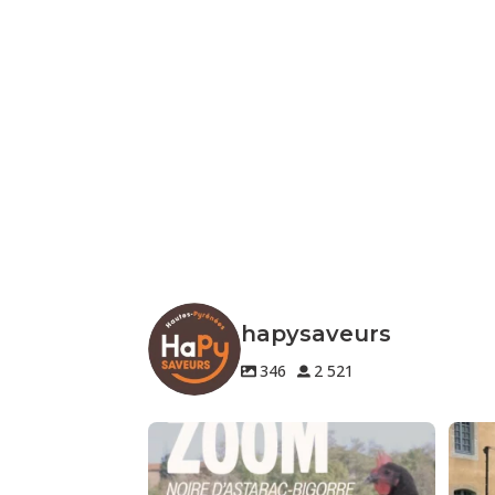
hapysaveurs
346
2 521
🐔 Zoom sur un produit de notre terroir
🍷 Nos
Le
...
3
0