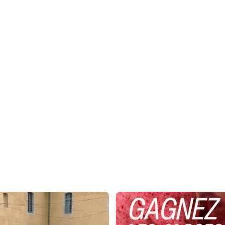
 adhérents font rayonner les saveurs
CONCOURS GOURMAND 🍦
des
...
L`été est là, et pour
...
17
0
49
66