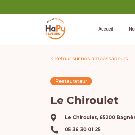
Accueil
No
< Retour sur nos ambassadeurs
Restaurateur
Le Chiroulet

Le Chiroulet, 65200 Bagnè

05 36 30 01 25