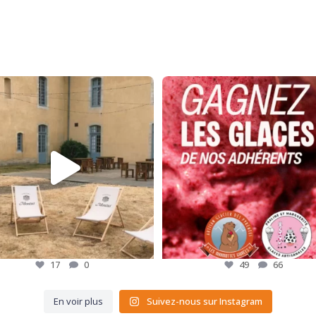
 adhérents font rayonner les saveurs
CONCOURS GOURMAND 🍦
des
...
L`été est là, et pour
...
17
0
49
66
17
0
49
66
En voir plus
Suivez-nous sur Instagram