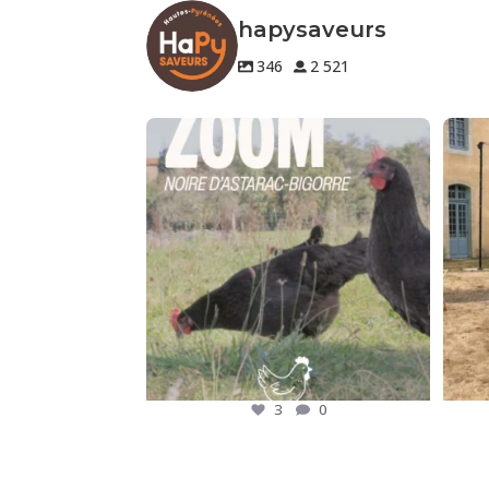
hapysaveurs
346
2 521
🐔 Zoom sur un produit de notre terroir
🍷 Nos
Le
...
3
0
3
0