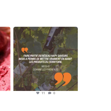
🎙️ La parole de nos adhérents
« Faire
...
11
0
11
0