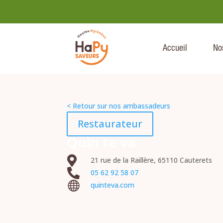
Accueil
No
< Retour sur nos ambassadeurs
Restaurateur
Quin te va

21 rue de la Raillère, 65110 Cauterets

05 62 92 58 07

quinteva.com