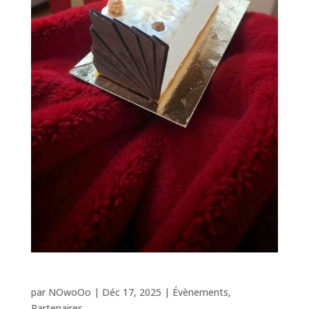
Vos repas de fêtes avec HaPy Saveurs !
par
NOwoOo
|
Déc 17, 2025
|
Évènements
,
Partenaires