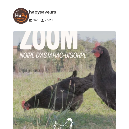
hapysaveurs
346
2 523
🐔 Zoom sur un produit de notre terroir
Le
...
3
0