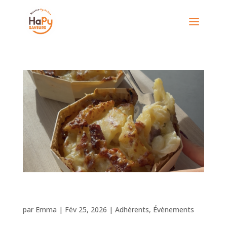
Inauguration à Cauterets : le choix du
local en altitude !
par
Emma
|
Fév 25, 2026
|
Adhérents
,
Évènements