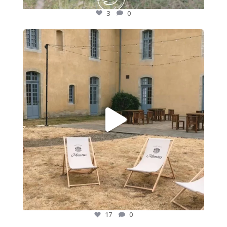
3
0
🍷 Nos adhérents font rayonner les saveurs des
...
17
0
17
0